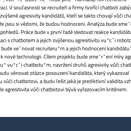
aci. V současnosti se recruiteři a firmy tvořící chatboti zabýv
zvýšené agresivity kandidátů, kteří se takto chovají vůči ch
-že jsou si vědomi, že budou hodnoceni. Analýza bude sme
pohledů. Práce bude v první řadě sledovat reakce kandidát
ci s chatbotem a jejich zvýšenou agresitivitu vu°cˇi roboto
 bude veˇnovat recruiteru°m a jejich hodnocení kandidátu
i k nové technologii. Cílem projektu bude zmeˇrˇení míry agr
u° vu°cˇi chatbotu°m, navržení druhů agresivity vůči chat
budu věnovat otázce posouzení kandidáta, který vykazoval
u vůči chatbotovi, a budu řešit jaká je prediktivní validita v
že agresitivita vůči chatbotovi bývá vyřazovacím kritériem.