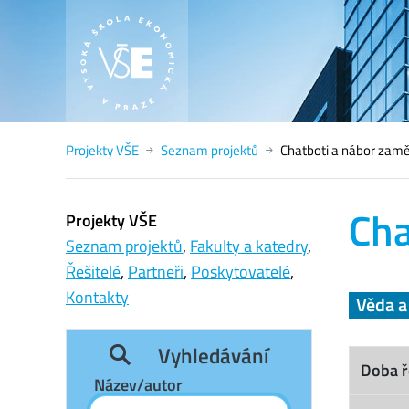
Projekty VŠE
Seznam projektů
Chatboti a nábor zam
Cha
Projekty VŠE
Seznam projektů
,
Fakulty a katedry
,
Řešitelé
,
Partneři
,
Poskytovatelé
,
Kontakty
Věda 
Vyhledávání
Doba ř
Název/autor