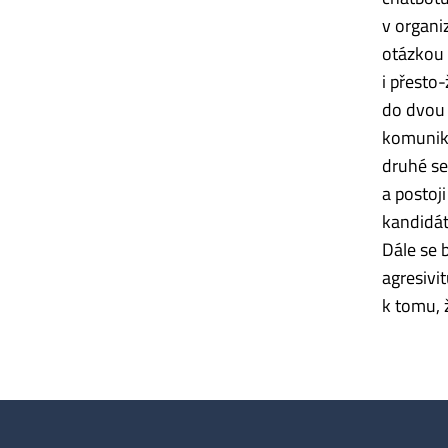
v organiz
otázkou 
i přesto
do dvou 
komunika
druhé se
a postoj
kandidát
Dále se 
agresivit
k tomu, 