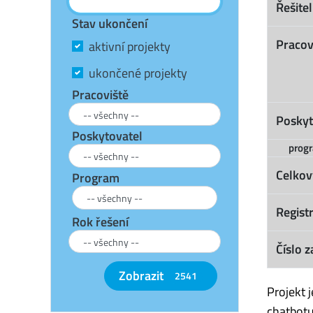
Řešitel
Stav ukončení
Pracov
aktivní projekty
ukončené projekty
Pracoviště
Poskyt
Poskytovatel
prog
Celkov
Program
Registr
Rok řešení
Číslo z
Zobrazit
2541
Projekt 
chatbotu