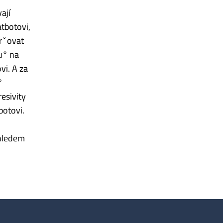
ají
atbotovi,
ˇrˇovat
u° na
vi. A za
°
esivity
botovi.
zhledem