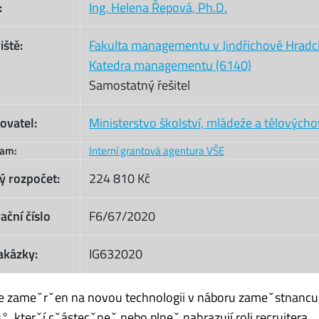
:
Ing. Helena Řepová, Ph.D.
iště:
Fakulta managementu v Jindřichově Hradc
Katedra managementu (6140)
Samostatný řešitel
ovatel:
Ministerstvo školství, mládeže a tělových
ram:
Interní grantová agentura VŠE
ý rozpočet:
224 810 Kč
ační číslo
F6/67/2020
akázky:
IG632020
je zameˇrˇen na novou technologii v náboru zameˇstnancu
°, kterˇí cˇástecˇneˇ nebo plneˇ nahrazují roli recruitera