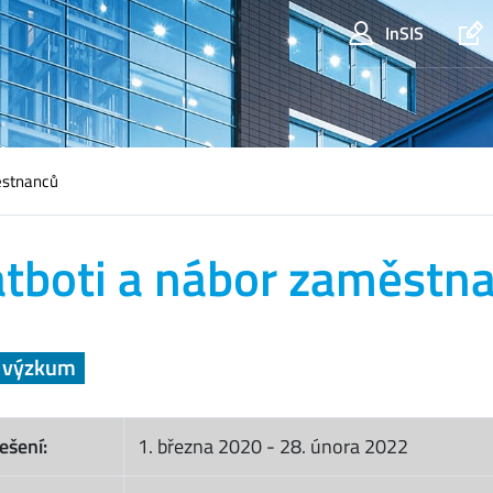
InSIS
ěstnanců
tboti a nábor zaměstn
a výzkum
ešení:
1. března 2020
-
28. února 2022