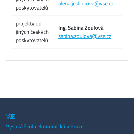
alena.jeslinkova@vse.cz
poskytovatelů
73
projekty od
22
Ing. Sabina Zoulová
jiných českých
09
sabina.zoulova@vse.cz
poskytovatelů
73
Vysoká škola ekonomická v Praze