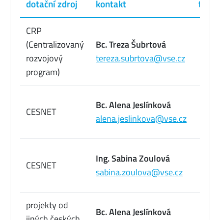
dotační zdroj
kontakt
telef
CRP
22
(Centralizovaný
Bc. Treza Šubrtová
09
rozvojový
tereza.subrtova@vse.cz
72
program)
22
Bc. Alena Jeslínková
CESNET
09
alena.jeslinkova@vse.cz
73
22
Ing. Sabina Zoulová
CESNET
09
sabina.zoulova@vse.cz
73
projekty od
22
Bc. Alena Jeslínková
jiných českých
09