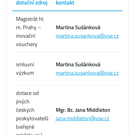
dotační zdroj
kontakt
tel
Magistrát hl.
2
m. Prahy –
Martina Sušánková
0
inovační
martina.susankova@vse.cz
7
vouchery
2
smluvní
Martina Sušánková
0
výzkum
martina.susankova@vse.cz
7
dotace od
jiných
2
českých
Mgr. Bc. Jana Middleton
0
poskytovatelů
jana.middleton@vse.cz
7
(veřejné