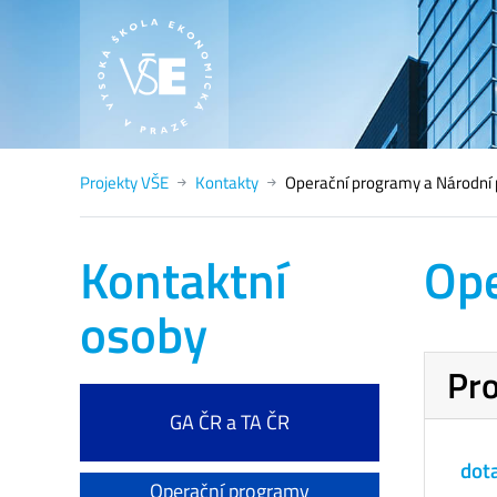
Projekty VŠE
Kontakty
Operační programy a Národní 
Kontaktní
Ope
osoby
Pro
GA ČR a TA ČR
dota
Operační programy