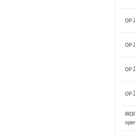
OP 
OP 
OP Ž
OP Ž
IROP
oper