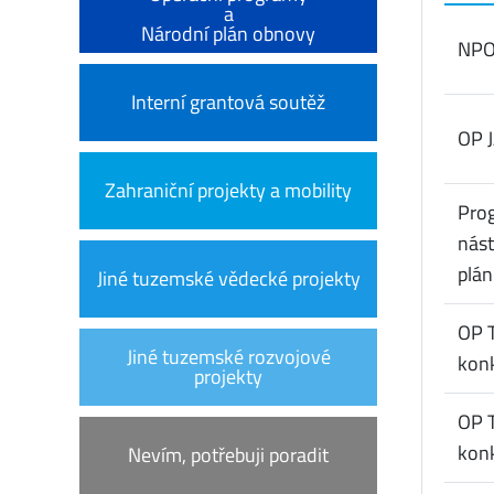
a
Národní plán obnovy
NPO
Interní grantová soutěž
OP 
Zahraniční projekty a mobility
Pro
nás
plá
Jiné tuzemské vědecké projekty
OP T
Jiné tuzemské rozvojové
kon
projekty
OP T
kon
Nevím, potřebuji poradit