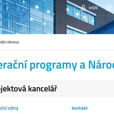
InSIS
plán obnovy
rační programy a Náro
jektová kancelář
ční zdroj
kontakt