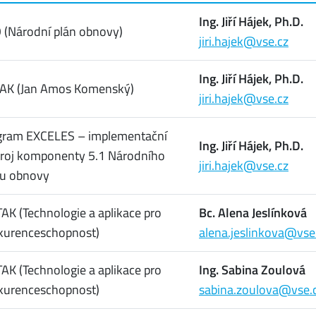
Ing. Jiří Hájek, Ph.D.
 (Národní plán obnovy)
jiri.hajek@vse.cz
Ing. Jiří Hájek, Ph.D.
JAK (Jan Amos Komenský)
jiri.hajek@vse.cz
gram EXCELES – implementační
Ing. Jiří Hájek, Ph.D.
troj komponenty 5.1 Národního
jiri.hajek@vse.cz
nu obnovy
AK (Technologie a aplikace pro
Bc. Alena Jeslínková
kurenceschopnost)
alena.jeslinkova@vse
AK (Technologie a aplikace pro
Ing. Sabina Zoulová
kurenceschopnost)
sabina.zoulova@vse.