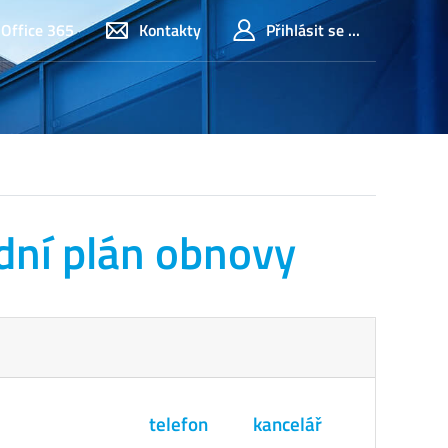
Office 365
Kontakty
Přihlásit se ...
dní plán obnovy
telefon
kancelář