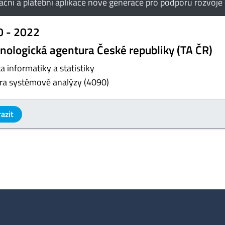
ační a platební aplikace nové generace pro podporu rozvoje 
0 - 2022
nologická agentura České republiky (TA ČR)
a informatiky a statistiky
ra systémové analýzy (4090)
azit