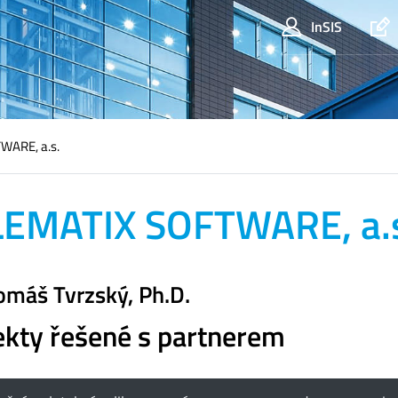
InSIS
WARE, a.s.
LEMATIX SOFTWARE, a.
Tomáš Tvrzský, Ph.D.
ekty řešené s partnerem