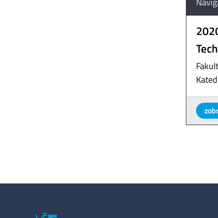
Navig
202
Tech
Fakult
Kated
zobr