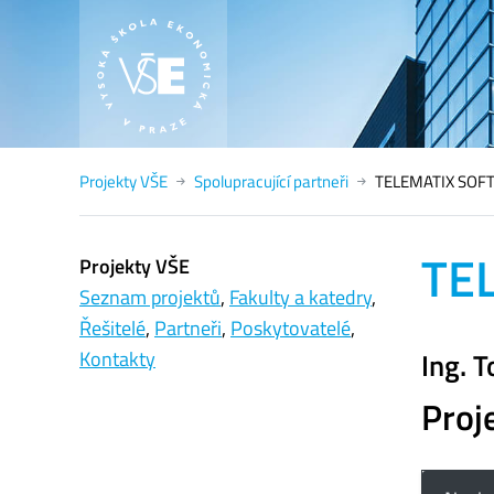
Projekty VŠE
Spolupracující partneři
TELEMATIX SOFT
TE
Projekty VŠE
Seznam projektů
,
Fakulty a katedry
,
Řešitelé
,
Partneři
,
Poskytovatelé
,
Ing. 
Kontakty
Proj