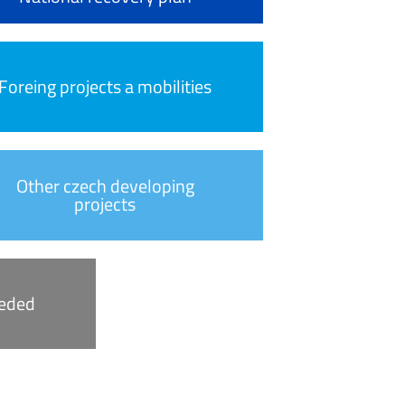
Foreing projects a mobilities
Other czech developing
projects
eeded