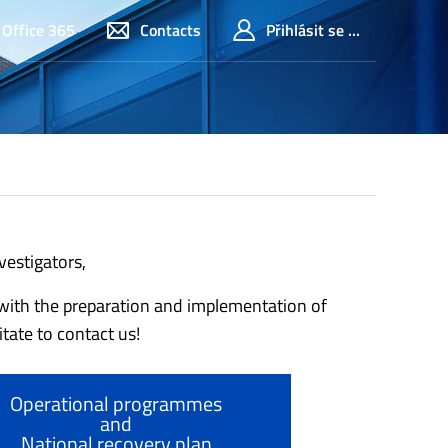
Office 365
Contacts
Přihlásit se ...
vestigators,
with the preparation and implementation of
itate to contact us!
Operational programmes
and
National recovery plan