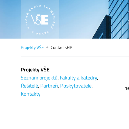
Projekty VŠE
ContactsHP
Projekty VŠE
Seznam projektů
,
Fakulty a katedry
,
Řešitelé
,
Partneři
,
Poskytovatelé
,
he
Kontakty