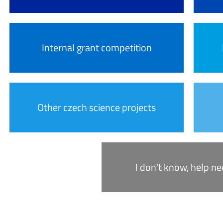
Internal grant competition
Other czech science projects
I don't know, help n