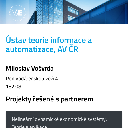
Ústav teorie informace a
automatizace, AV ČR
Miloslav Vošvrda
Pod vodárenskou věží 4
182 08
Projekty řešené s partnerem
Nelineární dynamické ekonomické systémy:
Teorie a aplikace