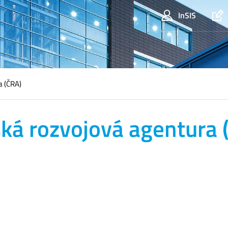
InSIS
a (ČRA)
ká rozvojová agentura 