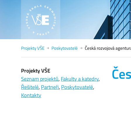
Projekty VŠE
Poskytovatelé
Česká rozvojová agentur
Čes
Projekty VŠE
Seznam projektů
,
Fakulty a katedry
,
Řešitelé
,
Partneři
,
Poskytovatelé
,
Kontakty