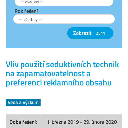
Rok řešení
Zobrazit
2541
Vliv použití seduktivních technik
na zapamatovatelnost a
preferenci reklamního obsahu
Věda a výzkum
Doba řešení:
1. března 2019
-
29. února 2020