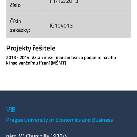
F1/12/2013
číslo
Číslo
IG104013
zakázky:
Projekty řešitele
2013 - 2014: Vztah mezi finanční tísní a podáním návrhu
k insolvenčnímu řízení (MŠMT)
Prague University of Economics and Business
nám. W. Churchilla 1938/4