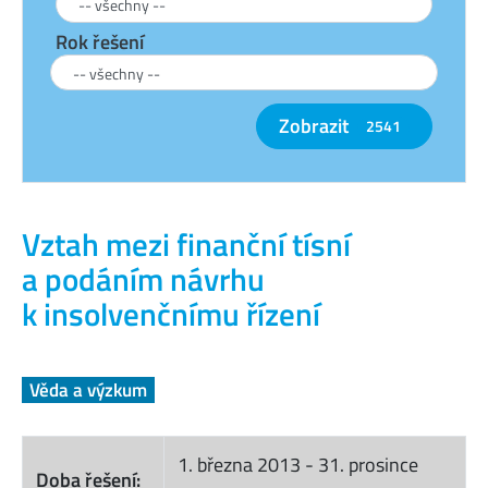
Rok řešení
Zobrazit
2541
Vztah mezi finanční tísní
a podáním návrhu
k insolvenčnímu řízení
Věda a výzkum
1. března 2013
-
31. prosince
Doba řešení: