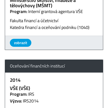
Ministerstvo školství, mládeže a
tělovýchovy (MŠMT)
Program:
Interní grantová agentura VŠE
Fakulta financí a účetnictví
Katedra financí a oceňování podniku (1040)
zobrazit
Oceňování finančních institucí
2014
VŠE (VŠE)
Program:
IRS
Výzva:
IRS2014