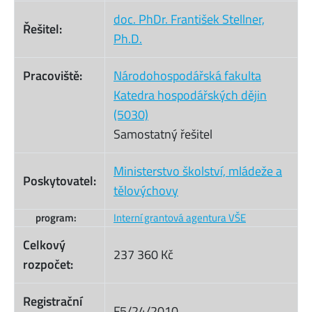
doc. PhDr. František Stellner,
Řešitel:
Ph.D.
Pracoviště:
Národohospodářská fakulta
Katedra hospodářských dějin
(5030)
Samostatný řešitel
Ministerstvo školství, mládeže a
Poskytovatel:
tělovýchovy
program:
Interní grantová agentura VŠE
Celkový
237 360 Kč
rozpočet:
Registrační
F5/24/2010