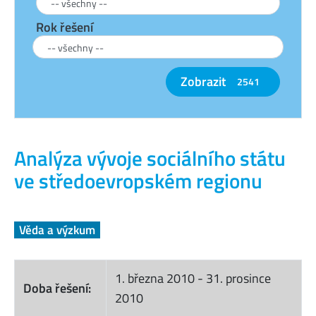
Rok řešení
Zobrazit
2541
Analýza vývoje sociálního státu
ve středoevropském regionu
Věda a výzkum
1. března 2010
-
31. prosince
Doba řešení:
2010