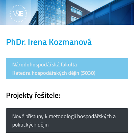
PhDr. Irena Kozmanová
Národohospodářská fakulta
Katedra hospodářských dějin (5030)
Projekty řešitele:
Nové přístupy k metodologii hospodářských a
politických dějin