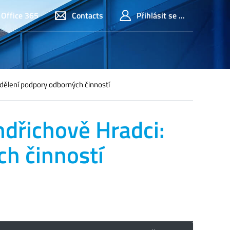
Office 365
Contacts
Přihlásit se ...
dělení podpory odborných činností
dřichově Hradci:
h činností