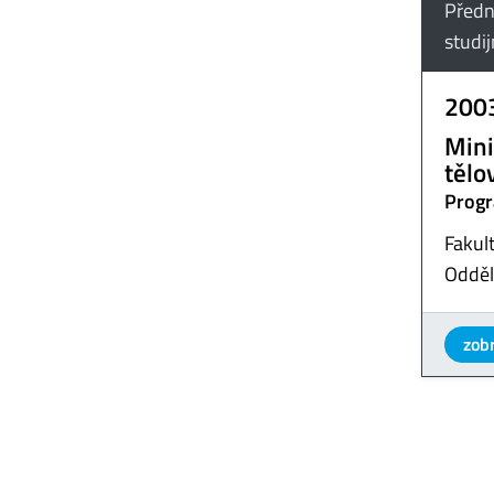
Předn
studi
200
Mini
tělo
Progr
Fakul
Odděl
zobr