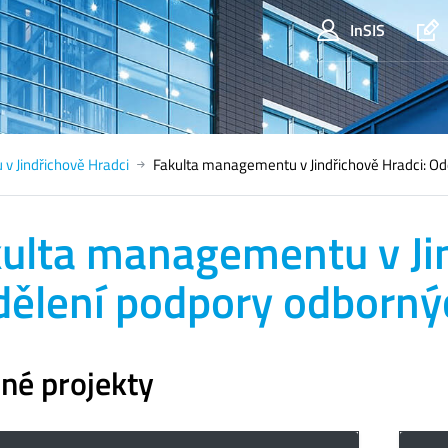
InSIS
v Jindřichově Hradci
Fakulta managementu v Jindřichově Hradci: Od
ulta managementu v Jin
ělení podpory odbornýc
né projekty