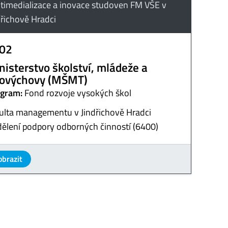
timedializace a inovace studoven FM VŠE v
dřichově Hradci
02
nisterstvo školství, mládeže a
lovýchovy (MŠMT)
gram:
Fond rozvoje vysokých škol
ulta managementu v Jindřichově Hradci
ělení podpory odborných činností (6400)
obrazit