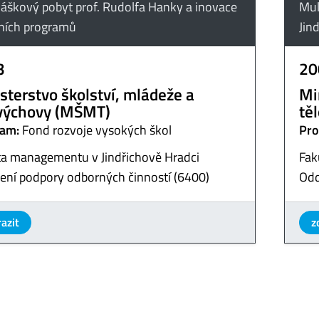
áškový pobyt prof. Rudolfa Hanky a inovace
Mul
jních programů
Jin
3
20
sterstvo školství, mládeže a
Mi
výchovy (MŠMT)
tě
am:
Fond rozvoje vysokých škol
Pro
ta managementu v Jindřichově Hradci
Fak
ení podpory odborných činností (6400)
Odd
azit
z