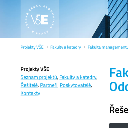
Projekty VŠE
Fakulty a katedry
Fakulta managementu 
Fak
Projekty VŠE
Seznam projektů
,
Fakulty a katedry
,
Odd
Řešitelé
,
Partneři
,
Poskytovatelé
,
Kontakty
Řeše