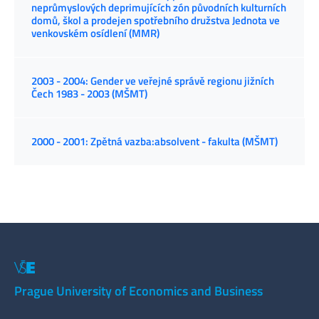
neprůmyslových deprimujících zón původních kulturních
domů, škol a prodejen spotřebního družstva Jednota ve
venkovském osídlení (MMR)
2003 - 2004: Gender ve veřejné správě regionu jižních
Čech 1983 - 2003 (MŠMT)
2000 - 2001: Zpětná vazba:absolvent - fakulta (MŠMT)
Prague University of Economics and Business