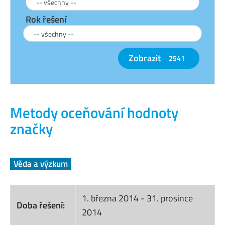
Rok řešení
Zobrazit
2541
Metody oceňování hodnoty
značky
Věda a výzkum
1. března 2014
-
31. prosince
Doba řešení:
2014