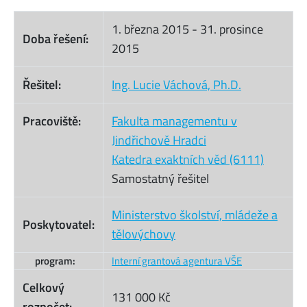
1. března 2015
-
31. prosince
Doba řešení:
2015
Řešitel:
Ing. Lucie Váchová, Ph.D.
Pracoviště:
Fakulta managementu v
Jindřichově Hradci
Katedra exaktních věd (6111)
Samostatný řešitel
Ministerstvo školství, mládeže a
Poskytovatel:
tělovýchovy
program:
Interní grantová agentura VŠE
Celkový
131 000 Kč
rozpočet: