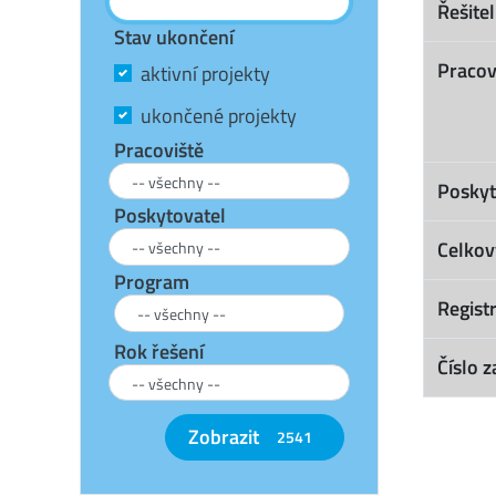
Řešitel
Stav ukončení
Pracov
aktivní projekty
ukončené projekty
Pracoviště
Poskyt
Poskytovatel
Celkov
Program
Registr
Rok řešení
Číslo z
Zobrazit
2541