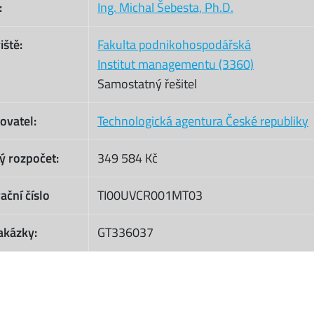
:
Ing. Michal Šebesta, Ph.D.
iště:
Fakulta podnikohospodářská
Institut managementu (3360)
Samostatný řešitel
ovatel:
Technologická agentura České republiky
ý rozpočet:
349 584 Kč
ační číslo
TI00UVCR001MT03
akázky:
GT336037