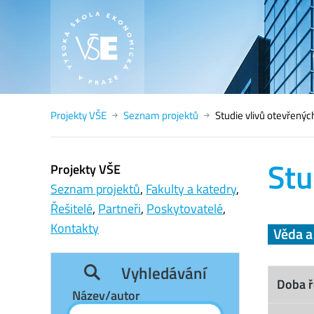
Projekty VŠE
Seznam projektů
Studie vlivů otevřenýc
Stu
Projekty VŠE
Seznam projektů
,
Fakulty a katedry
,
Řešitelé
,
Partneři
,
Poskytovatelé
,
Kontakty
Věda 
Vyhledávání
Doba ř
Název/autor