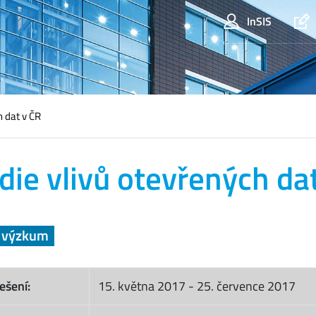
InSIS
h dat v ČR
die vlivů otevřených da
a výzkum
ešení:
15. května 2017
-
25. července 2017