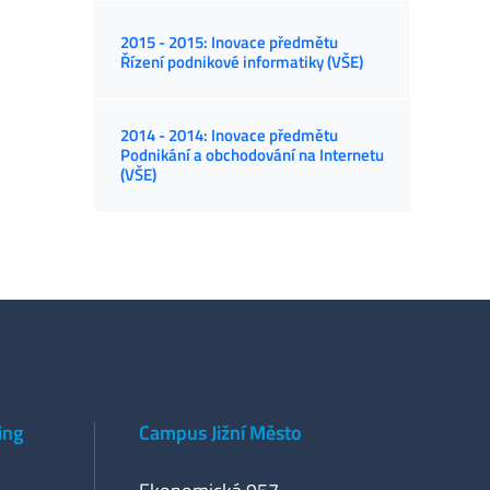
2015 - 2015: Inovace předmětu
Řízení podnikové informatiky (VŠE)
2014 - 2014: Inovace předmětu
Podnikání a obchodování na Internetu
(VŠE)
ing
Campus Jižní Město