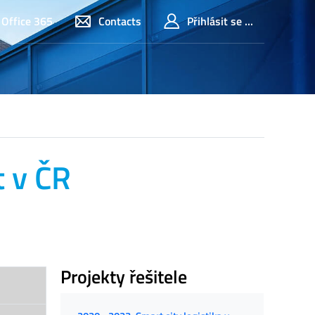
Office 365
Contacts
Přihlásit se ...
t v ČR
Projekty řešitele