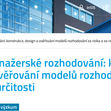
InSIS
í: konstrukce, design a ověřování modelů rozhodování za rizika a za ne
ažerské rozhodování: 
věřování modelů rozhodo
rčitosti
a výzkum