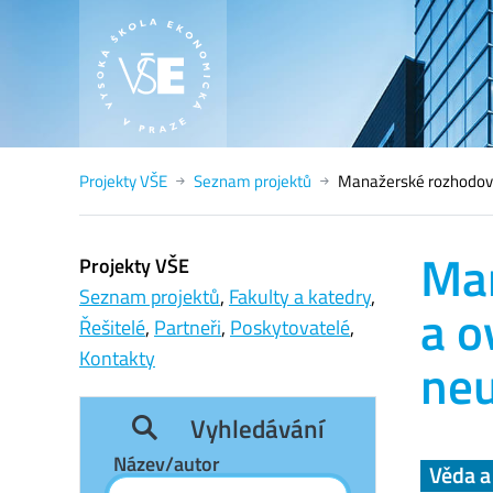
Projekty VŠE
Seznam projektů
Manažerské rozhodován
Man
Projekty VŠE
Seznam projektů
,
Fakulty a katedry
,
a o
Řešitelé
,
Partneři
,
Poskytovatelé
,
Kontakty
neu
Vyhledávání
Název/autor
Věda 