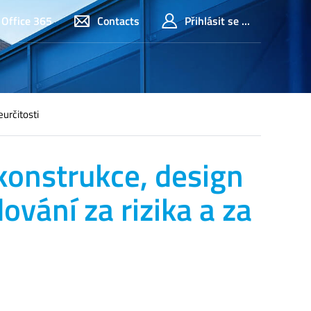
Office 365
Contacts
Přihlásit se ...
určitosti
konstrukce, design
vání za rizika a za