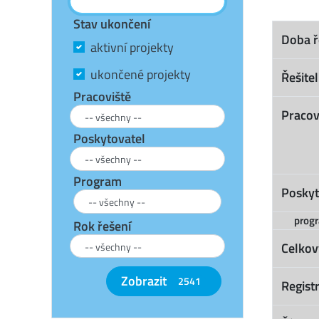
Stav ukončení
Doba ř
aktivní projekty
ukončené projekty
Řešitel
Pracoviště
Pracov
Poskytovatel
Program
Poskyt
prog
Rok řešení
Celkov
Zobrazit
2541
Registr