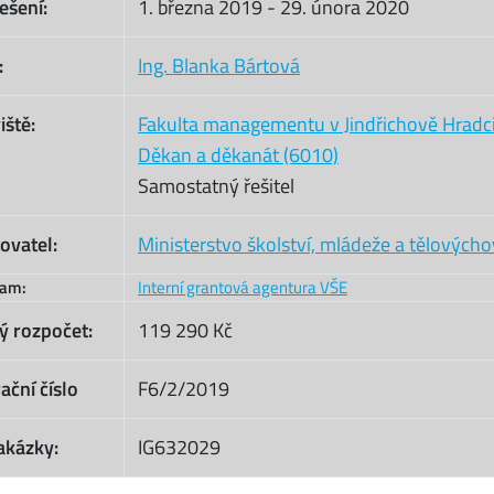
ešení:
1. března 2019
-
29. února 2020
:
Ing. Blanka Bártová
iště:
Fakulta managementu v Jindřichově Hradc
Děkan a děkanát (6010)
Samostatný řešitel
ovatel:
Ministerstvo školství, mládeže a tělových
ram:
Interní grantová agentura VŠE
ý rozpočet:
119 290 Kč
ační číslo
F6/2/2019
akázky:
IG632029