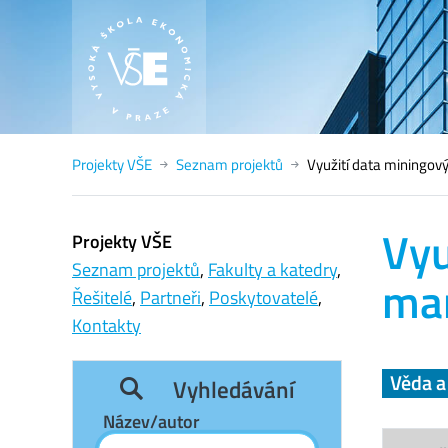
Projekty VŠE
Seznam projektů
Využití data miningo
Vyu
Projekty VŠE
Seznam projektů
,
Fakulty a katedry
,
man
Řešitelé
,
Partneři
,
Poskytovatelé
,
Kontakty
Věda 
Vyhledávání
Název/autor