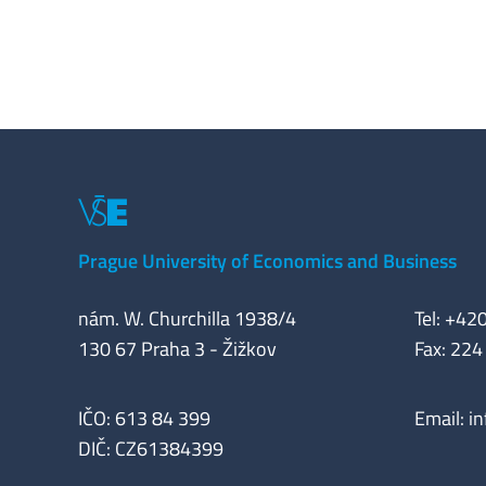
Prague University of Economics and Business
nám. W. Churchilla 1938/4
Tel: +42
130 67 Praha 3 - Žižkov
Fax: 224
IČO: 613 84 399
Email:
i
DIČ: CZ61384399