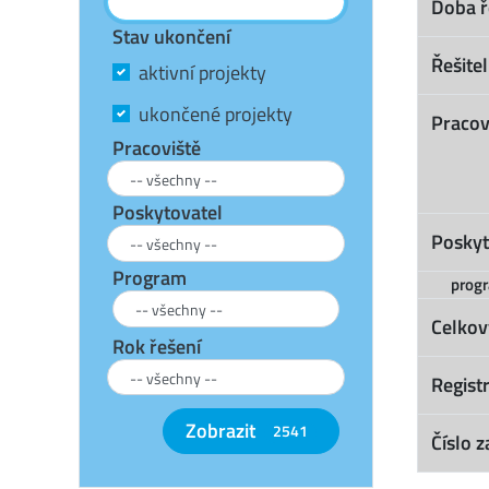
Doba ř
Stav ukončení
Řešitel
aktivní projekty
ukončené projekty
Pracov
Pracoviště
Poskytovatel
Poskyt
Program
prog
Celkov
Rok řešení
Registr
Zobrazit
2541
Číslo z