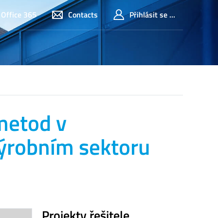
Office 365
Contacts
Přihlásit se ...
metod v
ýrobním sektoru
Projekty řešitele