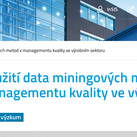
InSIS
vých metod v managementu kvality ve výrobním sektoru
žití data miningových 
agementu kvality ve v
a výzkum