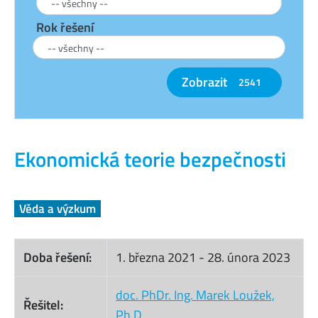
Rok řešení
Zobrazit
2541
Ekonomická teorie bezpečnosti
Věda a výzkum
Doba řešení:
1. března 2021
-
28. února 2023
doc. PhDr. Ing. Marek Loužek,
Řešitel:
Ph.D.