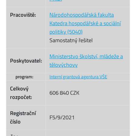
Pracoviště:
Národohospodářská fakulta
Katedra hospodářské a sociální
politiky (5040)
Samostatný řešitel
Ministerstvo školství, mládeže a
Poskytovatel:
tělovýchovy
program:
Interní grantová agentura VŠE
Celkový
606 840 CZK
rozpočet:
Registrační
F5/9/2021
číslo