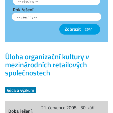
Rok řešení
Zobrazit
2541
Úloha organizační kultury v
mezinárodních retailových
společnostech
Věda a výzkum
21. července 2008
-
30. září
Doba řešení: