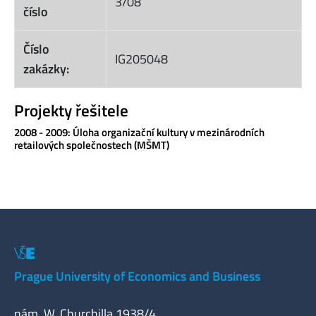
3/08
číslo
Číslo
IG205048
zakázky:
Projekty řešitele
2008 - 2009: Úloha organizační kultury v mezinárodních
retailových společnostech (MŠMT)
Prague University of Economics and Business
nám. W. Churchilla 1938/4