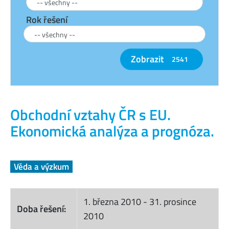
Rok řešení
Zobrazit
2541
Obchodní vztahy ČR s EU.
Ekonomická analýza a prognóza.
Věda a výzkum
1. března 2010
-
31. prosince
Doba řešení:
2010