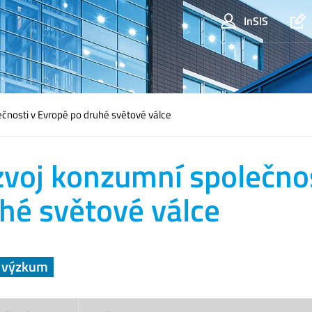
InSIS
čnosti v Evropě po druhé světové válce
voj konzumní společnos
hé světové válce
a výzkum