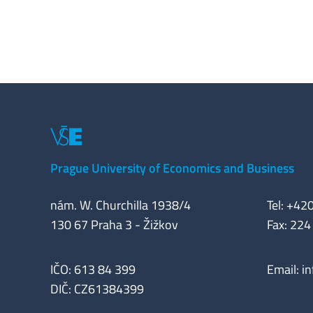
Prague University of Economics and Business
nám. W. Churchilla 1938/4
Tel: +42
130 67 Praha 3 - Žižkov
Fax: 224
IČO: 613 84 399
Email:
i
DIČ: CZ61384399