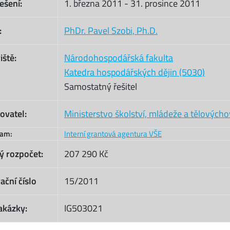
ešení:
1. března 2011
-
31. prosince 2011
:
PhDr. Pavel Szobi, Ph.D.
iště:
Národohospodářská fakulta
Katedra hospodářských dějin (5030)
Samostatný řešitel
ovatel:
Ministerstvo školství, mládeže a tělových
ram:
Interní grantová agentura VŠE
ý rozpočet:
207 290 Kč
ační číslo
15/2011
akázky:
IG503021