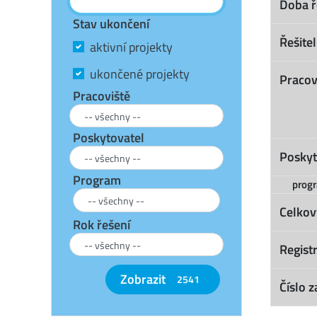
Doba ř
Stav ukončení
Řešitel
aktivní projekty
ukončené projekty
Pracov
Pracoviště
Poskytovatel
Poskyt
Program
prog
Celkov
Rok řešení
Registr
Zobrazit
2541
Číslo z