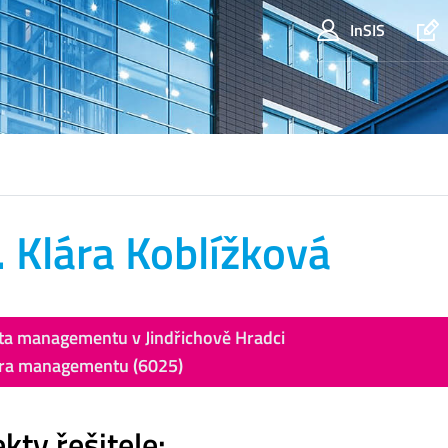
InSIS
. Klára Koblížková
ta managementu v Jindřichově Hradci
ra managementu (6025)
kty řešitele: