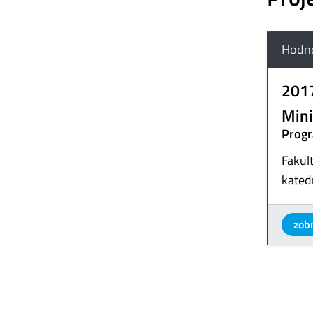
Hodno
201
Mini
Progr
Fakul
kated
zobr