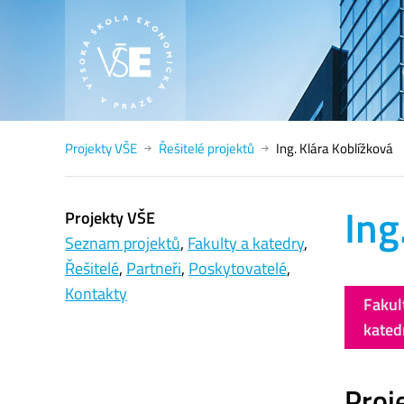
Projekty VŠE
Řešitelé projektů
Ing. Klára Koblížková
Ing
Projekty VŠE
Seznam projektů
,
Fakulty a katedry
,
Řešitelé
,
Partneři
,
Poskytovatelé
,
Kontakty
Fakul
kated
Proje