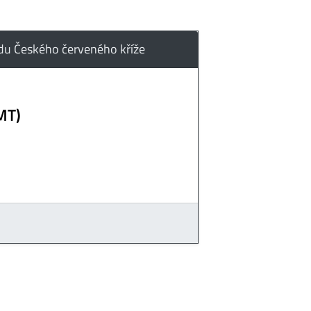
adu Českého červeného kříže
MT)