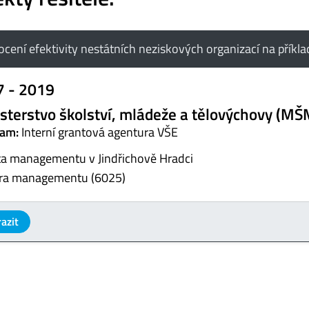
cení efektivity nestátních neziskových organizací na příkl
7 - 2019
sterstvo školství, mládeže a tělovýchovy (MŠ
am:
Interní grantová agentura VŠE
ta managementu v Jindřichově Hradci
ra managementu (6025)
azit