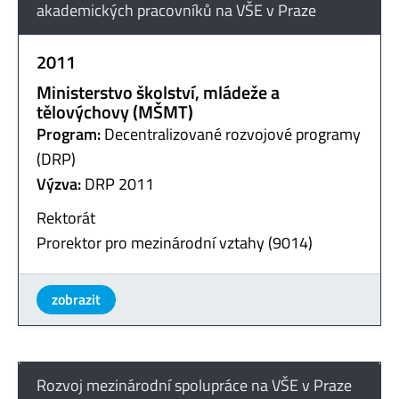
akademických pracovníků na VŠE v Praze
2011
Ministerstvo školství, mládeže a
tělovýchovy (MŠMT)
Program:
Decentralizované rozvojové programy
(DRP)
Výzva:
DRP 2011
Rektorát
Prorektor pro mezinárodní vztahy (9014)
zobrazit
Rozvoj mezinárodní spolupráce na VŠE v Praze