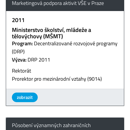
Marketingová podpora aktivit VŠE v Praze
2011
Ministerstvo školství, mládeže a
tělovýchovy (MŠMT)
Program:
Decentralizované rozvojové programy
(DRP)
Výzva:
DRP 2011
Rektorát
Prorektor pro mezinárodní vztahy (9014)
zobrazit
Působení významných zahraničních