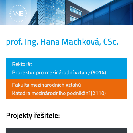
prof. Ing. Hana Machková, CSc.
Rektorát
Prorektor pro mezinárodní vztahy (9014)
Fakulta mezinárodních vztahů
Katedra mezinárodního podnikání (2110)
Projekty řešitele: