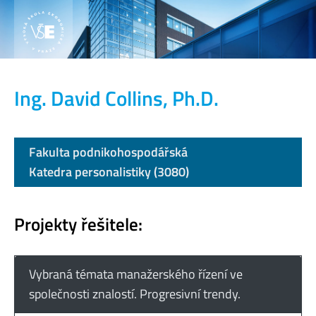
Ing. David Collins, Ph.D.
Fakulta podnikohospodářská
Katedra personalistiky (3080)
Projekty řešitele:
Vybraná témata manažerského řízení ve
společnosti znalostí. Progresivní trendy.