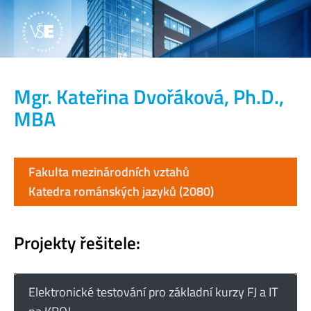
Mgr. Kateřina Dvořáková, Ph.D.,
MBA
Fakulta mezinárodních vztahů
Katedra románských jazyků (2080)
Projekty řešitele:
Elektronické testování pro základní kurzy FJ a IT