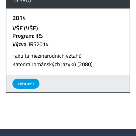
na KROJ
2014
VŠE (VŠE)
Program:
IRS
Výzva:
IRS2014
Fakulta mezinárodních vztahů
Katedra románských jazyků (2080)
zobrazit