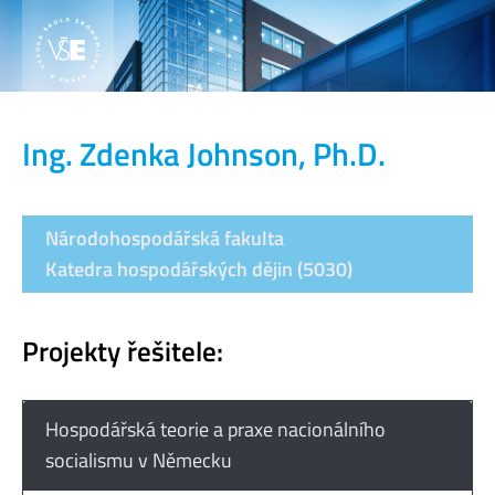
Ing. Zdenka Johnson, Ph.D.
Národohospodářská fakulta
Katedra hospodářských dějin (5030)
Projekty řešitele:
Hospodářská teorie a praxe nacionálního
socialismu v Německu