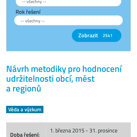
Rok řešení
Zobrazit
2541
Návrh metodiky pro hodnocení
udržitelnosti obcí, měst
a regionů
Věda a výzkum
1. března 2015
-
31. prosince
Doba řešení: