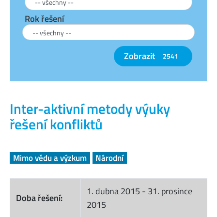
Rok řešení
Zobrazit
2541
Inter-aktivní metody výuky
řešení konfliktů
Mimo vědu a výzkum
Národní
1. dubna 2015
-
31. prosince
Doba řešení:
2015