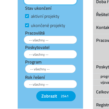
Doba ř
Stav ukončení
Řešitel
aktivní projekty
ukončené projekty
Kontak
Pracoviště
Pracov
Poskytovatel
Program
Poskyt
prog
Rok řešení
výzva
Celkov
Zobrazit
2541
Registr