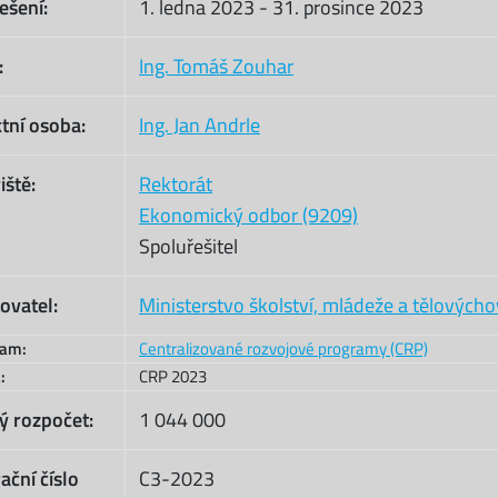
ešení:
1. ledna 2023
-
31. prosince 2023
:
Ing. Tomáš Zouhar
tní osoba:
Ing. Jan Andrle
iště:
Rektorát
Ekonomický odbor (9209)
Spoluřešitel
ovatel:
Ministerstvo školství, mládeže a tělových
ram:
Centralizované rozvojové programy (CRP)
:
CRP 2023
ý rozpočet:
1 044 000
ační číslo
C3-2023