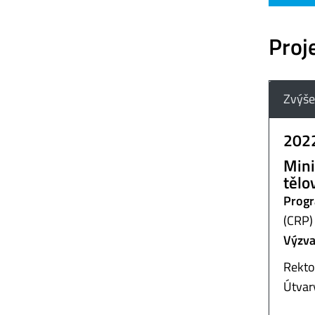
Proje
Zvýše
202
Mini
tělo
Progr
(CRP)
Výzva
Rekto
Útvar