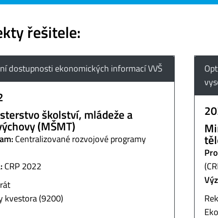
kty řešitele:
ní dostupnosti ekonomických informací VVŠ
Opt
vys
2
20
sterstvo školství, mládeže a
výchovy (MŠMT)
Mi
tě
am:
Centralizované rozvojové programy
Pro
:
CRP 2022
(CR
Výz
rát
y kvestora (9200)
Rek
Eko