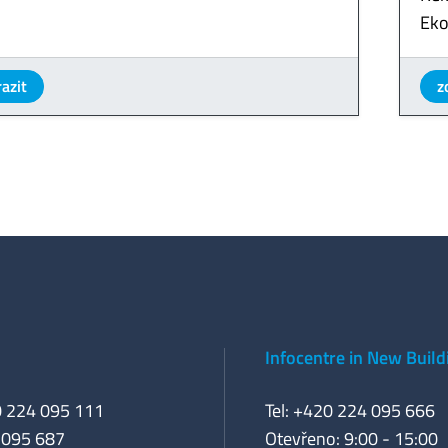
Eko
azit
z
Infocentre in New Build
0 224 095 111
Tel: +420 224 095 666
 095 687
Otevřeno: 9:00 - 15:00