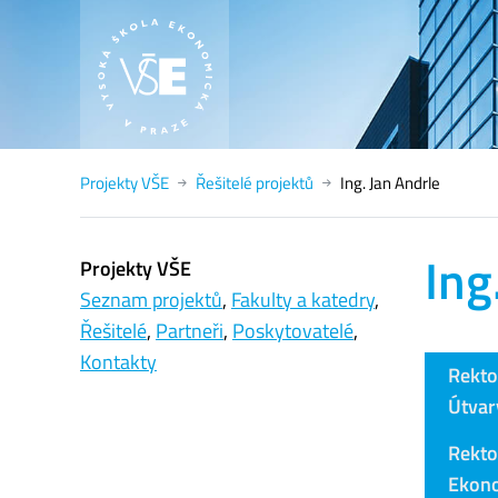
Projekty VŠE
Řešitelé projektů
Ing. Jan Andrle
Ing
Projekty VŠE
Seznam projektů
,
Fakulty a katedry
,
Řešitelé
,
Partneři
,
Poskytovatelé
,
Kontakty
Rekto
Útvar
Rekto
Ekono