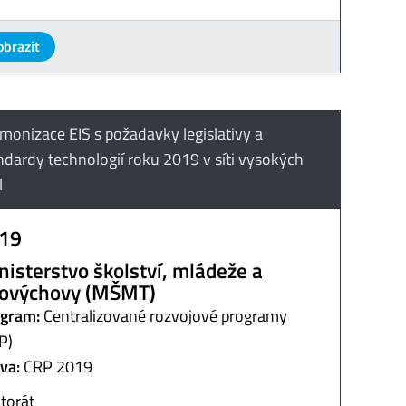
obrazit
monizace EIS s požadavky legislativy a
ndardy technologií roku 2019 v síti vysokých
l
19
nisterstvo školství, mládeže a
lovýchovy (MŠMT)
gram:
Centralizované rozvojové programy
P)
va:
CRP 2019
torát