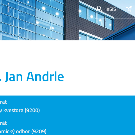
InSIS
. Jan Andrle
rát
y kvestora (9200)
rát
mický odbor (9209)