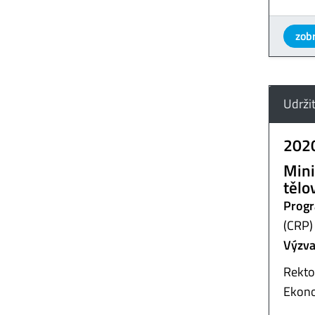
zobr
Udržit
202
Mini
tělo
Progr
(CRP)
Výzva
Rekto
Ekono