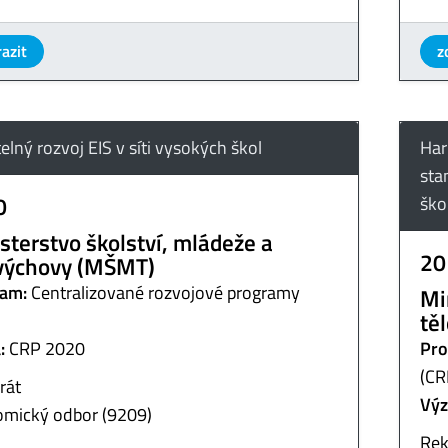
azit
z
elný rozvoj EIS v síti vysokých škol
Har
sta
0
ško
sterstvo školství, mládeže a
20
výchovy (MŠMT)
am:
Centralizované rozvojové programy
Mi
tě
:
CRP 2020
Pro
(CR
rát
Výz
mický odbor (9209)
Rek