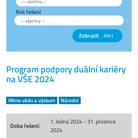
Rok řešení
Zobrazit
2541
Program podpory duální kariéry
na VŠE 2024
Mimo vědu a výzkum
Národní
1. ledna 2024
-
31. prosince
Doba řešení:
2024