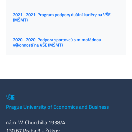
2021 - 2021: Program podpory duální kariéry na VŠE
(MŠMT)
2020 - 2020: Podpora sportovců s mimořádnou
výkonností na VŠE (MŠMT)
Prague University of Economics and Business
nám. W. Churchilla 1938/4
130 67 Praha 3 - Žižkov