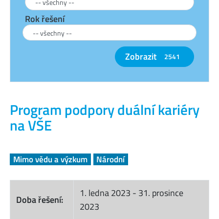
Rok řešení
Zobrazit
2541
Program podpory duální kariéry
na VŠE
Mimo vědu a výzkum
Národní
1. ledna 2023
-
31. prosince
Doba řešení:
2023