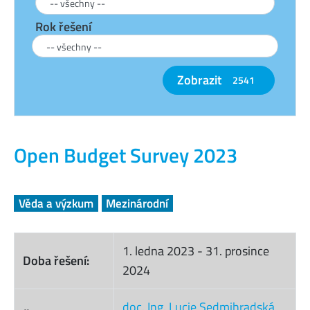
Rok řešení
Zobrazit
2541
Open Budget Survey 2023
Věda a výzkum
Mezinárodní
1. ledna 2023
-
31. prosince
Doba řešení:
2024
doc. Ing. Lucie Sedmihradská,