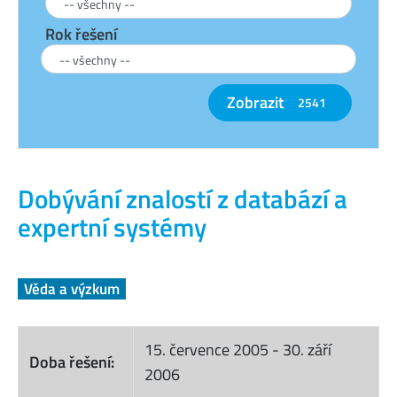
Rok řešení
Zobrazit
2541
Dobývání znalostí z databází a
expertní systémy
Věda a výzkum
15. července 2005
-
30. září
Doba řešení:
2006