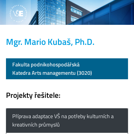
Mgr. Mario Kubaš, Ph.D.
Fakulta podnikohospodářská
Katedra Arts managementu (3020)
Projekty řešitele:
Příprava adaptace VŠ na potřeby kulturních a
kreativních průmyslů