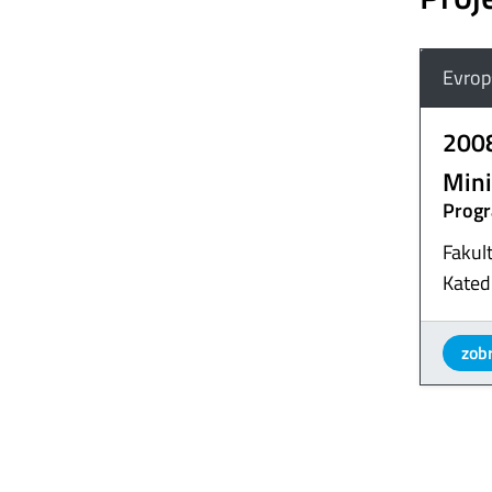
Evrop
200
Mini
Progr
Fakul
Kated
zobr