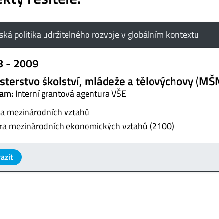
ská politika udržitelného rozvoje v globálním kontextu
8 - 2009
sterstvo školství, mládeže a tělovýchovy (MŠ
am:
Interní grantová agentura VŠE
ta mezinárodních vztahů
ra mezinárodních ekonomických vztahů (2100)
azit