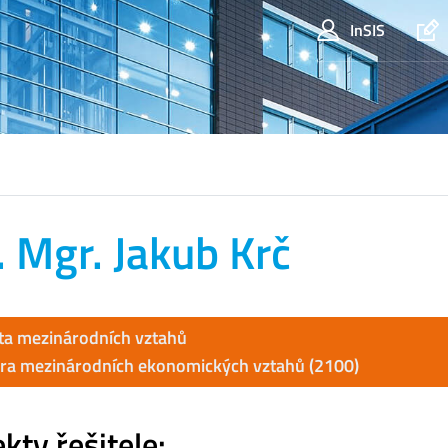
InSIS
. Mgr. Jakub Krč
ta mezinárodních vztahů
ra mezinárodních ekonomických vztahů (2100)
kty řešitele: