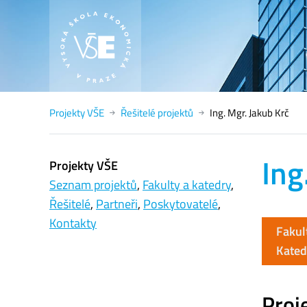
Projekty VŠE
Řešitelé projektů
Ing. Mgr. Jakub Krč
Ing
Projekty VŠE
Seznam projektů
,
Fakulty a katedry
,
Řešitelé
,
Partneři
,
Poskytovatelé
,
Kontakty
Fakul
Kated
Proje