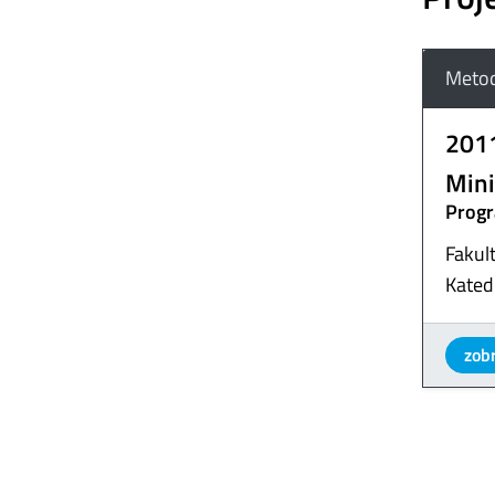
Metod
201
Mini
Progr
Fakul
Kated
zobr