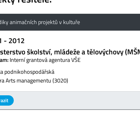
iky animačních projektů v kultuře
1 - 2012
sterstvo školství, mládeže a tělovýchovy (MŠ
am:
Interní grantová agentura VŠE
ta podnikohospodářská
ra Arts managementu (3020)
azit