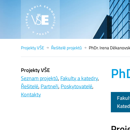
Projekty VŠE
Řešitelé projektů
PhDr. Irena Děkanovsk
PhD
Projekty VŠE
Seznam projektů
,
Fakulty a katedry
,
Řešitelé
,
Partneři
,
Poskytovatelé
,
Kontakty
Fakul
Kated
Proje