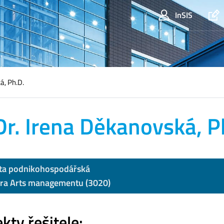
InSIS
á, Ph.D.
r. Irena Děkanovská, P
ta podnikohospodářská
ra Arts managementu (3020)
kty řešitele: