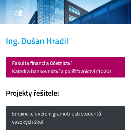
Ing. Dušan Hradil
Fakulta financí a účetnictví
Katedra bankovnictví a pojišťovnictví (1020)
Projekty řešitele:
Empirické ověření gramotnosti studentů
vysokých škol