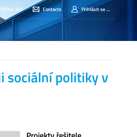
Office 365
Contacts
Přihlásit se ...
 sociální politiky v
Projekty řešitele