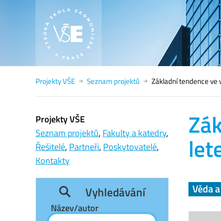
Projekty VŠE
Seznam projektů
Základní tendence ve vý
Zák
Projekty VŠE
Seznam projektů
,
Fakulty a katedry
,
let
Řešitelé
,
Partneři
,
Poskytovatelé
,
Kontakty
Věda 
Vyhledávání
Název/autor