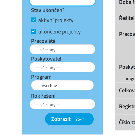
Doba ř
Stav ukončení
Řešitel
aktivní projekty
ukončené projekty
Pracov
Pracoviště
Poskytovatel
Poskyt
Program
prog
Celkov
Rok řešení
Registr
Zobrazit
2541
Číslo z