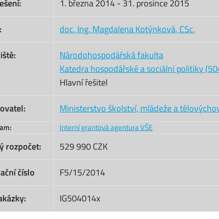
ešení:
1. března 2014
-
31. prosince 2015
:
doc. Ing. Magdalena Kotýnková, CSc.
iště:
Národohospodářská fakulta
Katedra hospodářské a sociální politiky (50
Hlavní řešitel
ovatel:
Ministerstvo školství, mládeže a tělovýcho
ram:
Interní grantová agentura VŠE
ý rozpočet:
529 990 CZK
ační číslo
F5/15/2014
akázky:
IG504014x