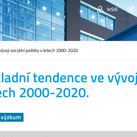
InSIS
voji sociální politiky v letech 2000-2020.
ladní tendence ve vývoji
ech 2000-2020.
a výzkum