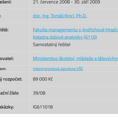
ešení:
21. července 2008
-
30. září 2009
:
doc. Ing. Tomáš Kincl, Ph.D.
iště:
Fakulta managementu v Jindřichově Hradc
Katedra datové analytiky (6110)
Samostatný řešitel
ovatel:
Ministerstvo školství, mládeže a tělových
ram:
Interní grantová agentura VŠE
ý rozpočet:
89 000 Kč
ační číslo
39/08
akázky:
IG611018