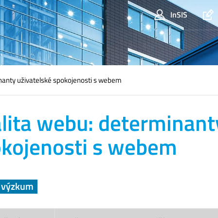
InSIS
nanty uživatelské spokojenosti s webem
lita webu: determinant
kojenosti s webem
a výzkum