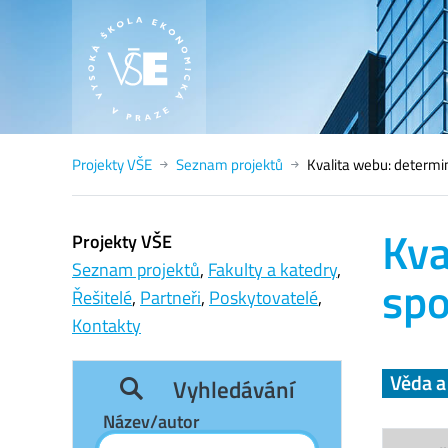
Projekty VŠE
Seznam projektů
Kvalita webu: determi
Kva
Projekty VŠE
Seznam projektů
,
Fakulty a katedry
,
spo
Řešitelé
,
Partneři
,
Poskytovatelé
,
Kontakty
Věda 
Vyhledávání
Název/autor