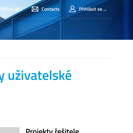
Office 365
Contacts
Přihlásit se ...
y uživatelské
Projekty řešitele