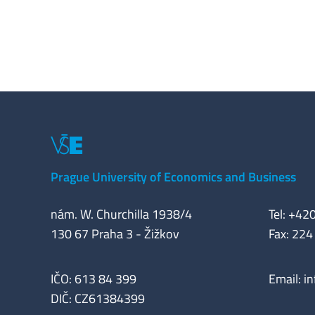
Prague University of Economics and Business
nám. W. Churchilla 1938/4
Tel: +42
130 67 Praha 3 - Žižkov
Fax: 224
IČO: 613 84 399
Email:
i
DIČ: CZ61384399