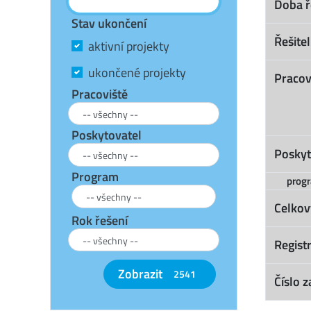
Doba ř
Stav ukončení
Řešitel
aktivní projekty
ukončené projekty
Pracov
Pracoviště
Poskytovatel
Poskyt
Program
prog
Celkov
Rok řešení
Registr
Zobrazit
2541
Číslo z