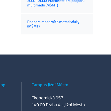
2000 - 2000: Pracoviště pro podporu
multimédií (MŠMT)
Podpora moderních metod výuky
(MŠMT)
ing
Campus Jižní Město
Ekonomická 957
140 00 Praha 4 - Jižní Město