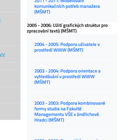
2011 - 2011: Modelování
komunikačních potřeb manažera
(MŠMT)
i
2005 - 2006: Užití grafických struktur pro
zpracování textů (MŠMT)
2004 - 2005: Podpora uživatele v
prostředí WWW (MŠMT)
ovy
2003 - 2004: Podpora orientace a
vyhledávání v prostředí WWW
(MŠMT)
2003 - 2003: Podpora kombinované
formy studia na Fakultě
Managementu VŠE v Jindřichově
Hradci (MŠMT)