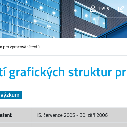
InSIS
ur pro zpracování textů
tí grafických struktur p
a výzkum
ešení:
15. července 2005
-
30. září 2006