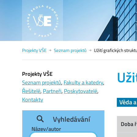
Projekty VŠE
Seznam projektů
Užití grafických strukt
Uži
Projekty VŠE
Seznam projektů
,
Fakulty a katedry
,
Řešitelé
,
Partneři
,
Poskytovatelé
,
Kontakty
Věda 
Vyhledávání
Doba ř
Název/autor