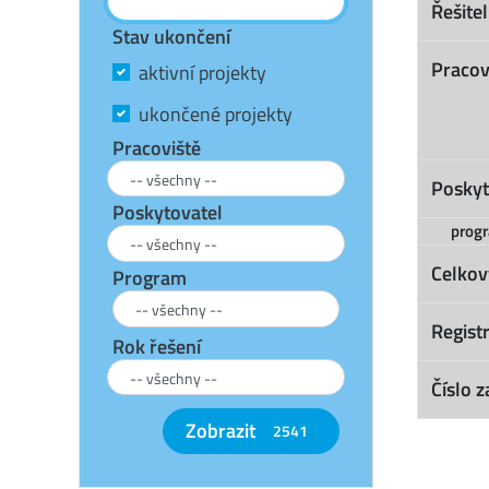
Řešitel
Stav ukončení
Pracov
aktivní projekty
ukončené projekty
Pracoviště
Poskyt
Poskytovatel
prog
Celkov
Program
Registr
Rok řešení
Číslo z
Zobrazit
2541