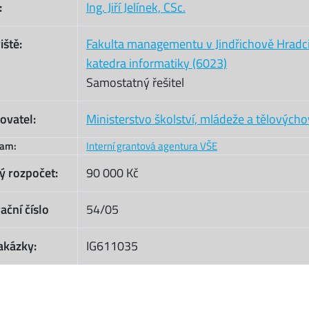
:
Ing. Jiří Jelínek, CSc.
iště:
Fakulta managementu v Jindřichově Hradc
katedra informatiky (6023)
Samostatný řešitel
ovatel:
Ministerstvo školství, mládeže a tělových
ram:
Interní grantová agentura VŠE
ý rozpočet:
90 000 Kč
ační číslo
54/05
akázky:
IG611035