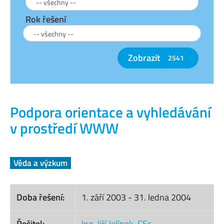
Rok řešení
Zobrazit
2541
Podpora orientace a vyhledávání
v prostředí WWW
Věda a výzkum
Doba řešení:
1. září 2003
-
31. ledna 2004
Řešitel:
Ing. Jiří Jelínek, CSc.