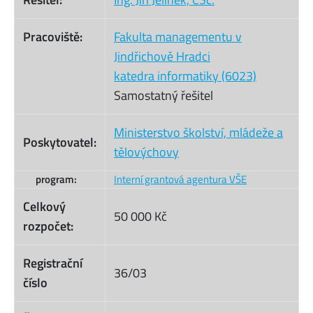
Pracoviště:
Fakulta managementu v
Jindřichově Hradci
katedra informatiky (6023)
Samostatný řešitel
Ministerstvo školství, mládeže a
Poskytovatel:
tělovýchovy
program:
Interní grantová agentura VŠE
Celkový
50 000 Kč
rozpočet:
Registrační
36/03
číslo