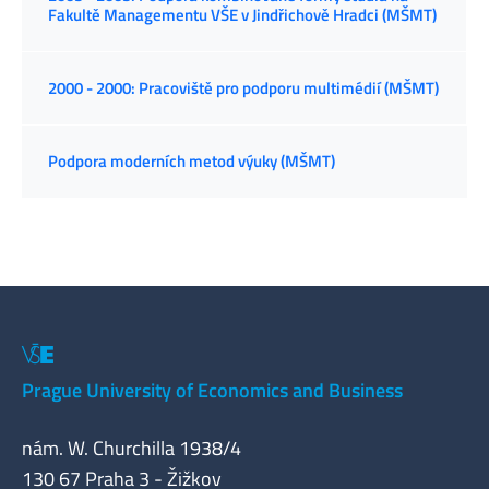
Fakultě Managementu VŠE v Jindřichově Hradci (MŠMT)
2000 - 2000: Pracoviště pro podporu multimédií (MŠMT)
Podpora moderních metod výuky (MŠMT)
Prague University of Economics and Business
nám. W. Churchilla 1938/4
130 67 Praha 3 - Žižkov