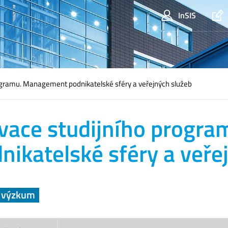
InSIS
ogramu. Management podnikatelské sféry a veřejných služeb
vace studijního progr
nikatelské sféry a veře
a výzkum