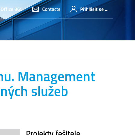
Office 365
Contacts
Přihlásit se ...
amu. Management
jných služeb
Projekty řešitele