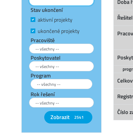
Doba ř
Stav ukončení
Řešitel
aktivní projekty
ukončené projekty
Pracov
Pracoviště
Poskyt
Poskytovatel
prog
Program
Celkov
Rok řešení
Registr
Číslo z
Zobrazit
2541