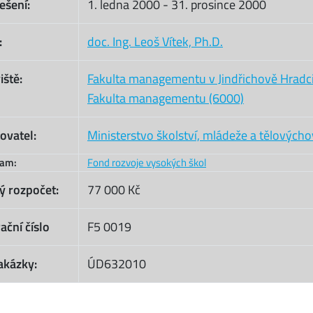
ešení:
1. ledna 2000
-
31. prosince 2000
:
doc. Ing. Leoš Vítek, Ph.D.
iště:
Fakulta managementu v Jindřichově Hradc
Fakulta managementu (6000)
ovatel:
Ministerstvo školství, mládeže a tělových
ram:
Fond rozvoje vysokých škol
ý rozpočet:
77 000 Kč
ační číslo
F5 0019
akázky:
ÚD632010