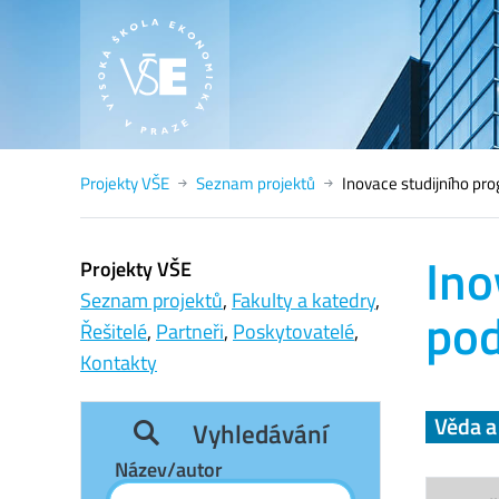
Projekty VŠE
Seznam projektů
Inovace studijního pr
Ino
Projekty VŠE
Seznam projektů
,
Fakulty a katedry
,
pod
Řešitelé
,
Partneři
,
Poskytovatelé
,
Kontakty
Věda 
Vyhledávání
Název/autor