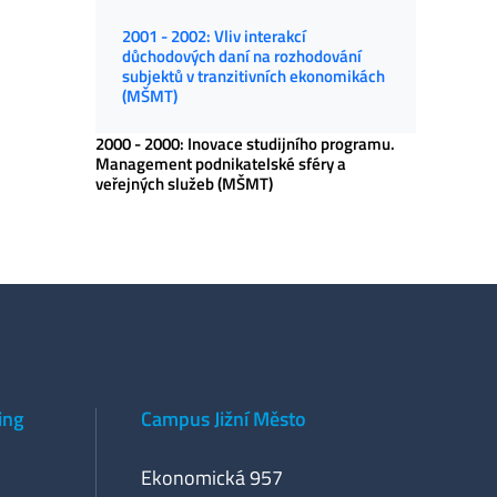
2001 - 2002: Vliv interakcí
důchodových daní na rozhodování
subjektů v tranzitivních ekonomikách
(MŠMT)
2000 - 2000: Inovace studijního programu.
Management podnikatelské sféry a
veřejných služeb (MŠMT)
ing
Campus Jižní Město
Ekonomická 957