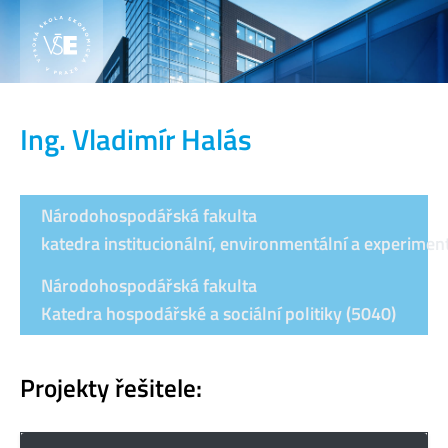
Ing. Vladimír Halás
Národohospodářská fakulta
katedra institucionální, environmentální a experime
Národohospodářská fakulta
Katedra hospodářské a sociální politiky (5040)
Projekty řešitele: