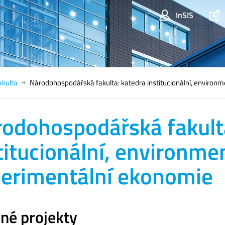
InSIS
kulta
Národohospodářská fakulta: katedra institucionální, environ
odohospodářská fakult
titucionální, environmen
erimentální ekonomie
né projekty