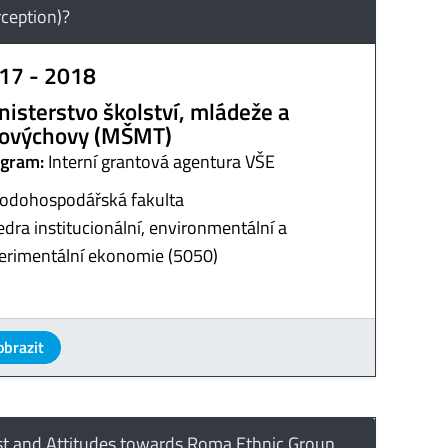
rception)?
17 - 2018
nisterstvo školství, mládeže a
lovýchovy (MŠMT)
gram:
Interní grantová agentura VŠE
odohospodářská fakulta
edra institucionální, environmentální a
erimentální ekonomie (5050)
obrazit
st and Attitudes towards Roma Ethnic Group