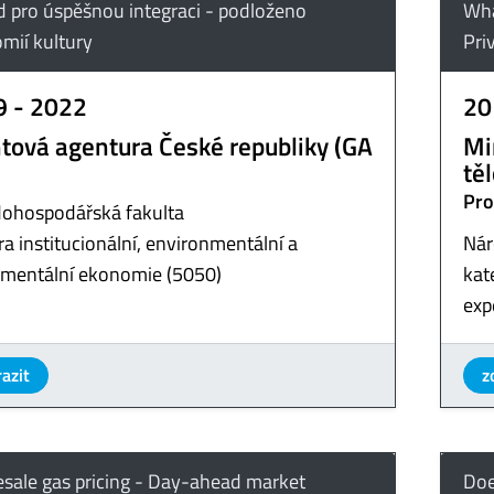
d pro úspěšnou integraci - podloženo
Wha
mií kultury
Pri
9 - 2022
20
tová agentura České republiky (GA
Mi
tě
Pro
ohospodářská fakulta
a institucionální, environmentální a
Nár
imentální ekonomie (5050)
kat
exp
azit
z
sale gas pricing - Day-ahead market
Doe