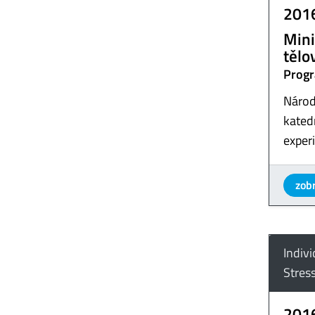
201
Mini
tělo
Progr
Národ
katedr
exper
zobr
Indiv
Stres
201