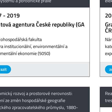
ystému a porodnické praxe
ele
7 - 2019
20
tová agentura České republiky (GA
Gr
ČR
ohospodářská fakulta
Nár
a institucionální, environmentální a
kat
imentální ekonomie (5050)
exp
azit
z
mický rozvoj a prostorové nerovnosti:
Rea
ní ze změn hospodářské geografie
tre
ckého zpracovatelského průmyslu, 1880-