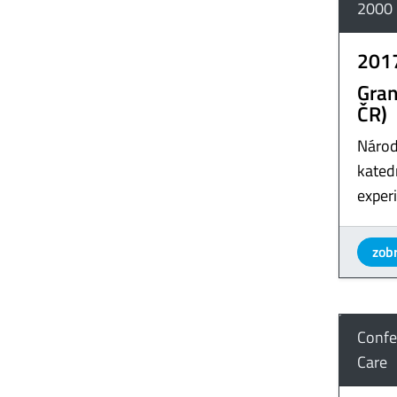
2000
201
Gran
ČR)
Národ
katedr
exper
zobr
Confe
Care