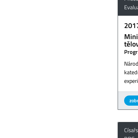
Evalu
201
Mini
tělo
Progr
Národ
katedr
exper
zobr
Císař