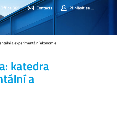
Office 365
Contacts
Přihlásit se ...
mentální a experimentální ekonomie
a: katedra
tální a