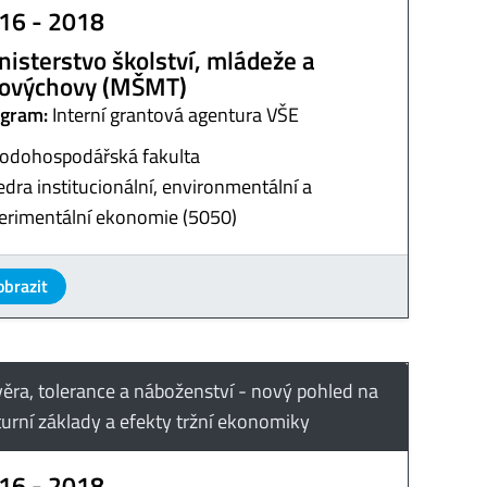
16 - 2018
nisterstvo školství, mládeže a
lovýchovy (MŠMT)
gram:
Interní grantová agentura VŠE
odohospodářská fakulta
edra institucionální, environmentální a
erimentální ekonomie (5050)
obrazit
ěra, tolerance a náboženství - nový pohled na
turní základy a efekty tržní ekonomiky
16 - 2018