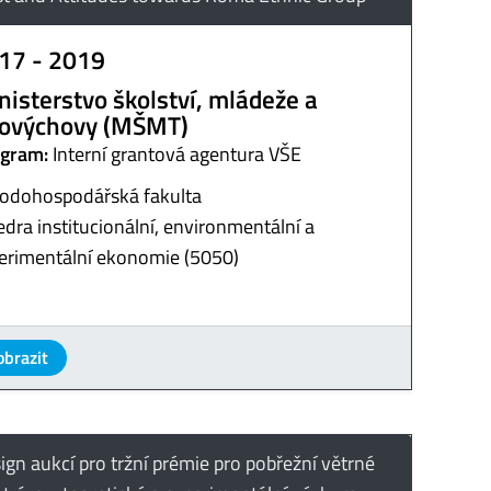
17 - 2019
nisterstvo školství, mládeže a
lovýchovy (MŠMT)
gram:
Interní grantová agentura VŠE
odohospodářská fakulta
edra institucionální, environmentální a
erimentální ekonomie (5050)
obrazit
ign aukcí pro tržní prémie pro pobřežní větrné