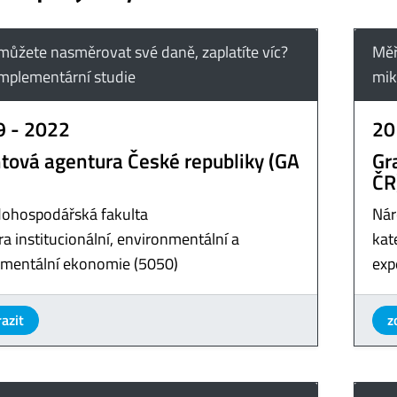
můžete nasměrovat své daně, zaplatíte víc?
Měř
omplementární studie
mik
9 - 2022
20
tová agentura České republiky (GA
Gr
ČR
ohospodářská fakulta
Nár
a institucionální, environmentální a
kat
imentální ekonomie (5050)
exp
azit
z