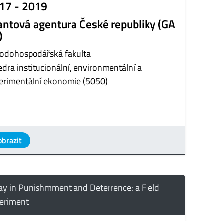
17 - 2019
antová agentura České republiky (GA
)
odohospodářská fakulta
edra institucionální, environmentální a
erimentální ekonomie (5050)
obrazit
ay in Punishmment and Deterrence: a Field
eriment