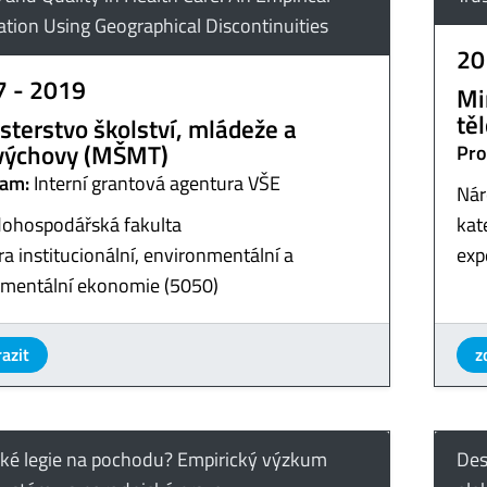
ation Using Geographical Discontinuities
20
7 - 2019
Mi
tě
sterstvo školství, mládeže a
výchovy (MŠMT)
Pro
am:
Interní grantová agentura VŠE
Nár
ohospodářská fakulta
kat
a institucionální, environmentální a
exp
imentální ekonomie (5050)
azit
z
ské legie na pochodu? Empirický výzkum
Des