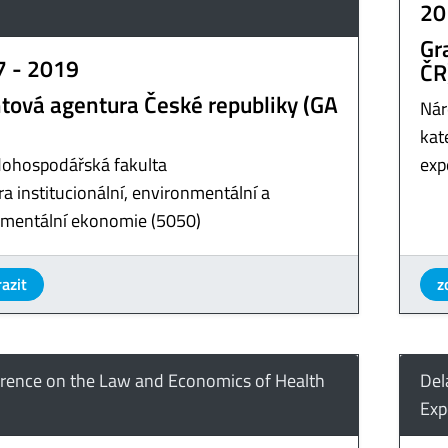
20
Gr
7 - 2019
ČR
tová agentura České republiky (GA
Nár
kat
ohospodářská fakulta
exp
a institucionální, environmentální a
imentální ekonomie (5050)
azit
z
rence on the Law and Economics of Health
Del
Exp