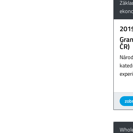
Zákla
ekono
201
Gran
ČR)
Národ
katedr
exper
zobr
Whole