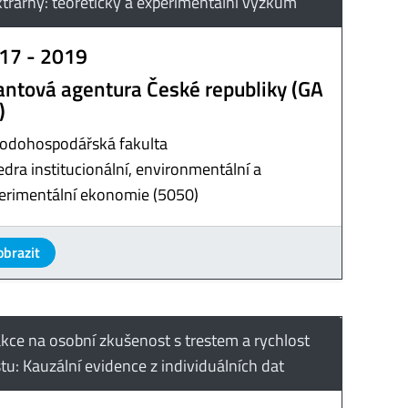
ktrárny: teoretický a experimentální výzkum
17 - 2019
antová agentura České republiky (GA
)
odohospodářská fakulta
edra institucionální, environmentální a
erimentální ekonomie (5050)
obrazit
kce na osobní zkušenost s trestem a rychlost
stu: Kauzální evidence z individuálních dat