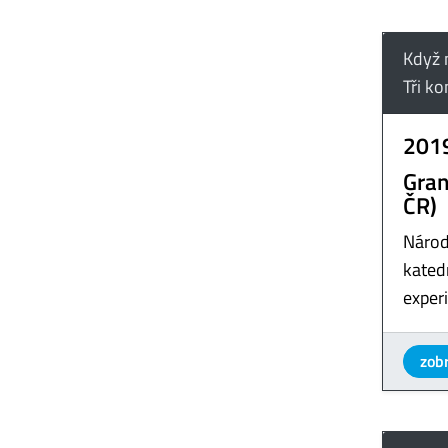
Když 
Tři k
201
Gran
ČR)
Národ
katedr
exper
zobr