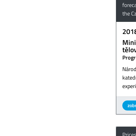
foreca
the C
201
Mini
tělo
Progr
Národ
katedr
exper
zobr
Prices