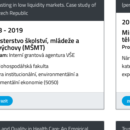
sting in low liquidity markets. Case study of
(pe
zech Republic
20
8 - 2019
Mi
tě
sterstvo školství, mládeže a
výchovy (MŠMT)
Pro
am:
Interní grantová agentura VŠE
Nár
ohospodářská fakulta
kat
a institucionální, environmentální a
exp
imentální ekonomie (5050)
azit
z
 and Quality in Health Care: An Empirical
Tru