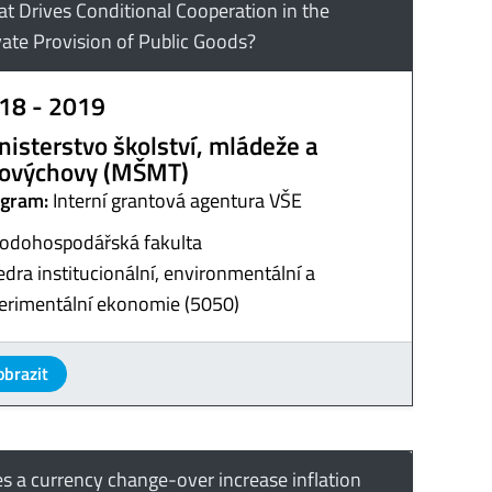
t Drives Conditional Cooperation in the
vate Provision of Public Goods?
18 - 2019
nisterstvo školství, mládeže a
lovýchovy (MŠMT)
gram:
Interní grantová agentura VŠE
odohospodářská fakulta
edra institucionální, environmentální a
erimentální ekonomie (5050)
obrazit
s a currency change-over increase inflation