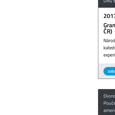
DRG s
201
Gran
ČR)
Národ
katedr
exper
zobr
Ekono
Pouče
ameri