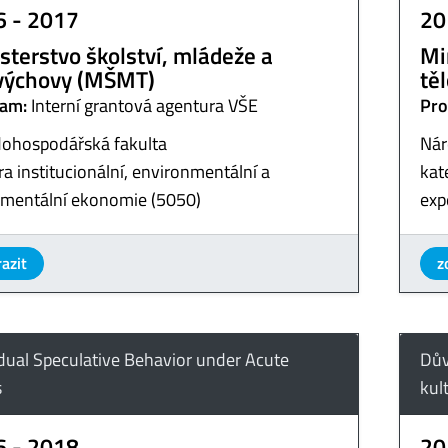
6 - 2017
20
sterstvo školství, mládeže a
Mi
výchovy (MŠMT)
tě
am:
Interní grantová agentura VŠE
Pro
ohospodářská fakulta
Nár
a institucionální, environmentální a
kat
imentální ekonomie (5050)
exp
azit
z
idual Speculative Behavior under Acute
Dův
s
kul
6 - 2018
20