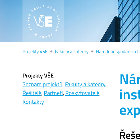
Projekty VŠE
Fakulty a katedry
Národohospodářská fa
Nár
Projekty VŠE
Seznam projektů
,
Fakulty a katedry
,
ins
Řešitelé
,
Partneři
,
Poskytovatelé
,
Kontakty
exp
Řeše