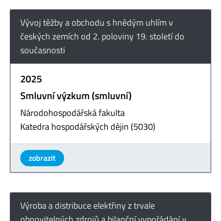
Vývoj těžby a obchodu s hnědým uhlím v
českých zemích od 2. poloviny 19. století do
současnosti
2025
Smluvní výzkum (smluvní)
Národohospodářská fakulta
Katedra hospodářských dějin (5030)
zobrazit
Výroba a distribuce elektřiny z trvale
obnovitelných zdrojů a bilanční vypořádání v