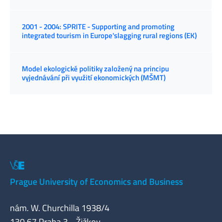
2001 - 2004: SPRITE - Supporting and promoting
integrated tourism in Europe'slagging rural regions (EK)
Model ekologické politiky založený na principu
vyjednávání při využití ekonomických (MŠMT)
Prague University of Economics and Business
nám. W. Churchilla 1938/4
130 67 Praha 3 - Žižkov