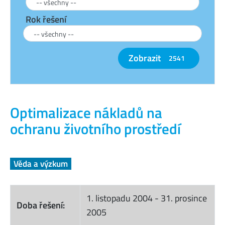
Rok řešení
Zobrazit
2541
Optimalizace nákladů na
ochranu životního prostředí
Věda a výzkum
1. listopadu 2004
-
31. prosince
Doba řešení:
2005